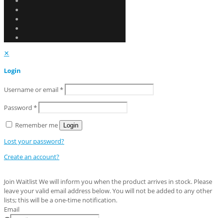
✕
Login
Username or email
*
Password
*
Remember me
Login
Lost your password?
Create an account?
Join Waitlist
We will inform you when the product arrives in stock. Please
leave your valid email address below. You will not be added to any other
lists; this will be a one-time notification.
Email