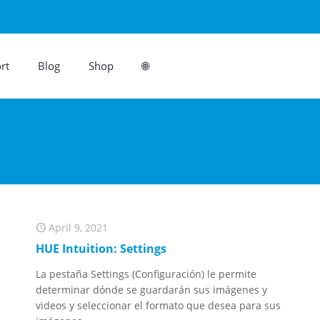
rt
Blog
Shop
🌐
April 9, 2021
HUE Intuition: Settings
La pestaña Settings (Configuración) le permite
determinar dónde se guardarán sus imágenes y
videos y seleccionar el formato que desea para sus