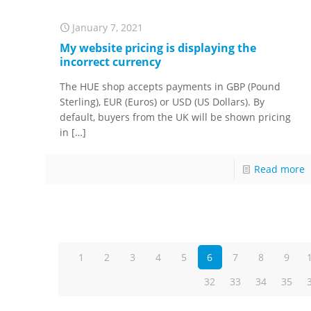
January 7, 2021
My website pricing is displaying the
incorrect currency
The HUE shop accepts payments in GBP (Pound
Sterling), EUR (Euros) or USD (US Dollars). By
default, buyers from the UK will be shown pricing
in
[…]
Read more
1
2
3
4
5
6
7
8
9
32
33
34
35