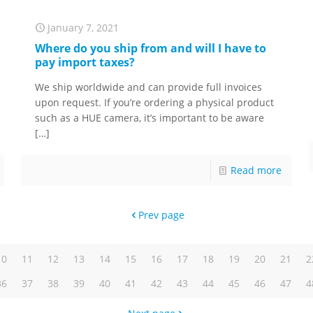
January 7, 2021
Where do you ship from and will I have to
pay import taxes?
We ship worldwide and can provide full invoices
upon request. If you’re ordering a physical product
such as a HUE camera, it’s important to be aware
[…]
Read more
Prev page
10
11
12
13
14
15
16
17
18
19
20
21
2
36
37
38
39
40
41
42
43
44
45
46
47
4