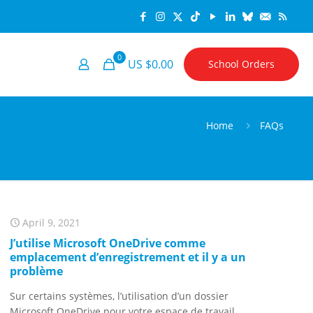
0
US $0.00
School Orders
Home
FAQs
April 9, 2021
J’utilise Microsoft OneDrive comme
emplacement d’enregistrement et il y a un
problème
Sur certains systèmes, l’utilisation d’un dossier
Microsoft OneDrive pour votre espace de travail