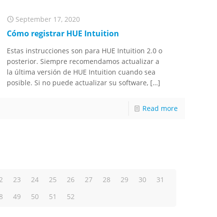
September 17, 2020
Cómo registrar HUE Intuition
Estas instrucciones son para HUE Intuition 2.0 o
posterior. Siempre recomendamos actualizar a
la última versión de HUE Intuition cuando sea
posible. Si no puede actualizar su software,
[…]
Read more
2
23
24
25
26
27
28
29
30
31
8
49
50
51
52