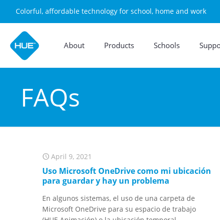
Colorful, affordable technology for school, home and work
About
Products
Schools
Suppo
FAQs
April 9, 2021
Uso Microsoft OneDrive como mi ubicación
para guardar y hay un problema
En algunos sistemas, el uso de una carpeta de
Microsoft OneDrive para su espacio de trabajo
(HUE Animación) o la ubicación temporal