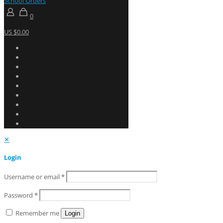
School Orders
0
US $0.00
✕
Login
Username or email
*
Password
*
Remember me
Login