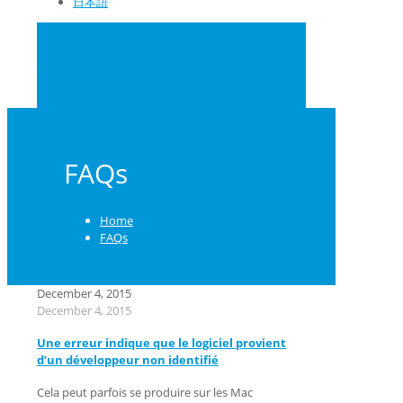
日本語
0
US $0.00
School Orders
FAQs
Home
FAQs
December 4, 2015
December 4, 2015
Une erreur indique que le logiciel provient
d’un développeur non identifié
Cela peut parfois se produire sur les Mac