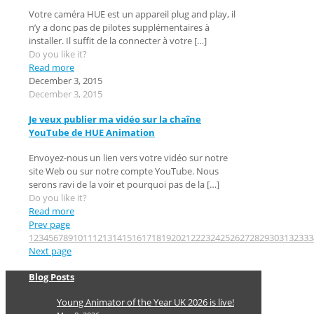
Votre caméra HUE est un appareil plug and play, il
n’y a donc pas de pilotes supplémentaires à
installer. Il suffit de la connecter à votre
[…]
Do you like it?
Read more
December 3, 2015
December 3, 2015
Je veux publier ma vidéo sur la chaîne
YouTube de HUE Animation
Envoyez-nous un lien vers votre vidéo sur notre
site Web ou sur notre compte YouTube. Nous
serons ravi de la voir et pourquoi pas de la
[…]
Do you like it?
Read more
Prev page
1
2
3
4
5
6
7
8
9
10
11
12
13
14
15
16
17
18
19
20
21
22
23
24
25
26
27
28
29
30
31
32
33
3
Next page
Blog Posts
Young Animator of the Year UK 2026 is live!