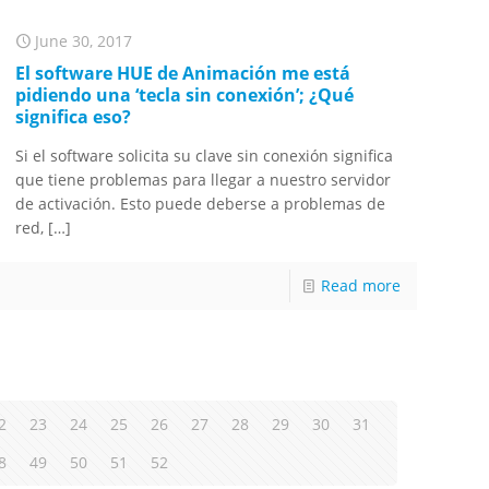
June 30, 2017
El software HUE de Animación me está
pidiendo una ‘tecla sin conexión’; ¿Qué
significa eso?
Si el software solicita su clave sin conexión significa
que tiene problemas para llegar a nuestro servidor
de activación. Esto puede deberse a problemas de
red,
[…]
Read more
2
23
24
25
26
27
28
29
30
31
8
49
50
51
52