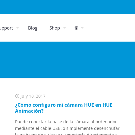
upport
Blog
Shop
🌐
July 18, 2017
¿Cómo configuro mi cámara HUE en HUE
Animación?
Puede conectar la base de la cámara al ordenador
mediante el cable USB, o simplemente desenchufar
la webcam de su base y conectarla directamente a