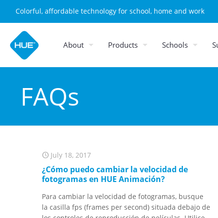
Colorful, affordable technology for school, home and work
About
Products
Schools
S
FAQs
July 18, 2017
¿Cómo puedo cambiar la velocidad de
fotogramas en HUE Animación?
Para cambiar la velocidad de fotogramas, busque
la casilla fps (frames per second) situada debajo de
los controles de reproducción de películas. Utilice