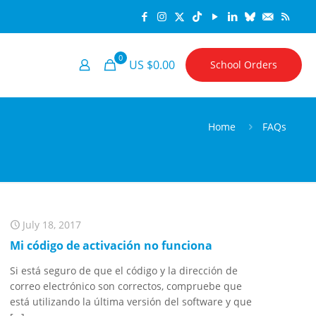
0
US $0.00
School Orders
Home
FAQs
July 18, 2017
Mi código de activación no funciona
Si está seguro de que el código y la dirección de
correo electrónico son correctos, compruebe que
está utilizando la última versión del software y que