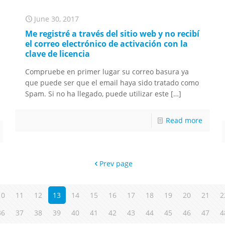
June 30, 2017
Me registré a través del sitio web y no recibí
el correo electrónico de activación con la
clave de licencia
Compruebe en primer lugar su correo basura ya
que puede ser que el email haya sido tratado como
Spam. Si no ha llegado, puede utilizar este
[…]
Read more
Prev page
10
11
12
13
14
15
16
17
18
19
20
21
2
36
37
38
39
40
41
42
43
44
45
46
47
4