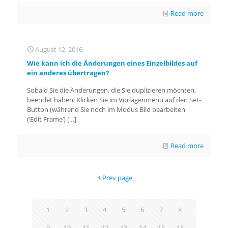
Read more
August 12, 2016
Wie kann ich die Änderungen eines Einzelbildes auf
ein anderes übertragen?
Sobald Sie die Änderungen, die Sie duplizieren möchten,
beendet haben: Klicken Sie im Vorlagenmenü auf den Set-
Button (während Sie noch im Modus Bild bearbeiten
(‘Edit Frame’)
[…]
Read more
Prev page
1
2
3
4
5
6
7
8
9
10
11
12
13
14
15
16