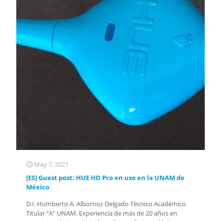
May 7, 2021
[ES] Guest post: HUE HD Pro en uso en la UNAM de
México
D.I. Humberto A. Albornoz Delgado Técnico Académico
Titular “A” UNAM. Experiencia de más de 20 años en