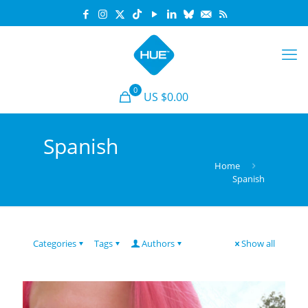
0
US $0.00
Spanish
Home
Spanish
Categories
Tags
Authors
Show all