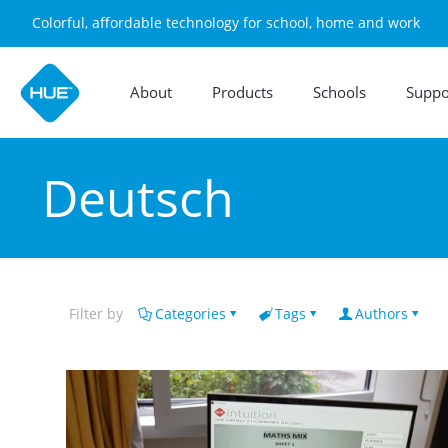
Colorful, affordable technology for school, home and work
About
Products
Schools
Suppo
Deutsch
Filter by
Categories
Tags
Authors