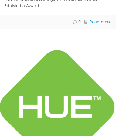
EduMedia Award
0
Read more