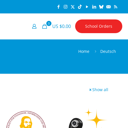
0
US $0.00
School Orders
Home
Deutsch
Show all