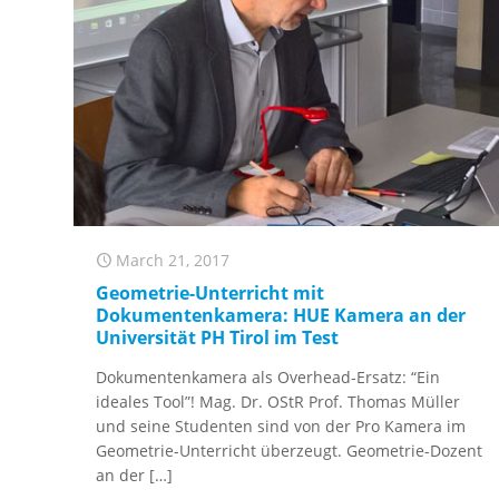
March 21, 2017
Geometrie-Unterricht mit
Dokumentenkamera: HUE Kamera an der
Universität PH Tirol im Test
Dokumentenkamera als Overhead-Ersatz: “Ein
ideales Tool”! Mag. Dr. OStR Prof. Thomas Müller
und seine Studenten sind von der Pro Kamera im
Geometrie-Unterricht überzeugt. Geometrie-Dozent
an der
[…]