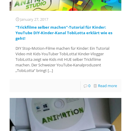
January 27, 2017
“Trickfilme selber machen”-Tutorial für Kinder:
YouTube DIY-Kinder-Kanal TobiLotta erklärt wie es
geht!
DIY Stop-Motion-Filme machen für Kinder: Ein Tutorial
Video mit Kids-YouTuber TobiLotta! Kinder-Vlogger
TobiLotta zeigt wie Kids mit HUE selber Trickfilme
machen. Der Schweizer YouTube-Kanalproduzent
„TobiLotta“ bringt
[…]
0
Read more