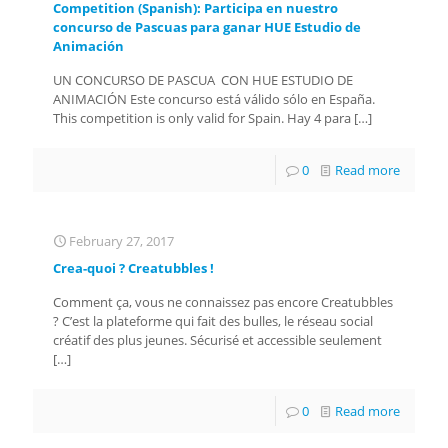
Competition (Spanish): Participa en nuestro
concurso de Pascuas para ganar HUE Estudio de
Animación
UN CONCURSO DE PASCUA CON HUE ESTUDIO DE
ANIMACIÓN Este concurso está válido sólo en España.
This competition is only valid for Spain. Hay 4 para
[…]
0
Read more
February 27, 2017
Crea-quoi ? Creatubbles !
Comment ça, vous ne connaissez pas encore Creatubbles
? C’est la plateforme qui fait des bulles, le réseau social
créatif des plus jeunes. Sécurisé et accessible seulement
[…]
0
Read more