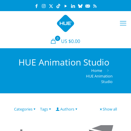
0
US $0.00
HUE Animation Studio
Home
HUE Animation
Studio
Categories
Tags
Authors
Show all