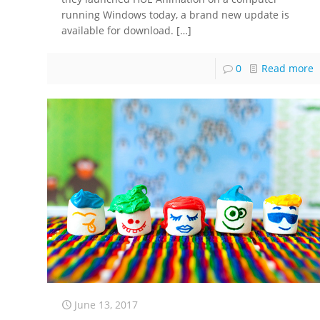
running Windows today, a brand new update is
available for download.
[…]
0
Read more
June 13, 2017