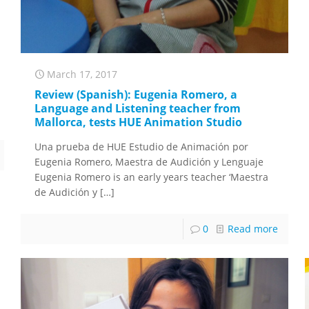
March 17, 2017
Review (Spanish): Eugenia Romero, a
Language and Listening teacher from
Mallorca, tests HUE Animation Studio
Una prueba de HUE Estudio de Animación por
Eugenia Romero, Maestra de Audición y Lenguaje
Eugenia Romero is an early years teacher ‘Maestra
de Audición y
[…]
0
Read more