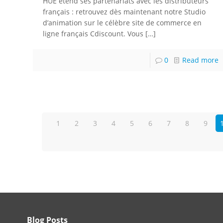
HUE étend ses partenariats avec les distributeurs
français : retrouvez dès maintenant notre Studio
d’animation sur le célèbre site de commerce en
ligne français Cdiscount. Vous
[…]
0
Read more
1
2
3
4
5
6
7
8
9
Blog Posts