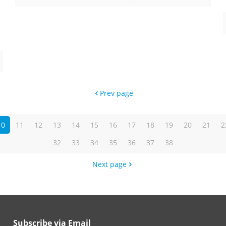
Prev page
10
11
12
13
14
15
16
17
18
19
20
21
2
32
33
34
35
36
37
38
Next page
Subscribe via Email