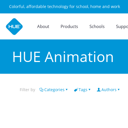
Colorful, affordable technology for school, home and work
About
Products
Schools
Suppo
HUE Animation
Filter by
Categories
Tags
Authors