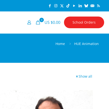
0
US $0.00
School Orders
Home
HUE Animation
Show all